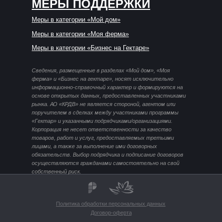
МЕРЫ ПОДДЕРЖКИ
Меры в категории «Мой дом»
Меры в категории «Моя ферма»
Меры в категории «Бизнес на Гектаре»
Сведения, размещенные в разделах «Мой дом», «Моя
ферма» и «Бизнес на гектаре», носят исключительно
информационно-справочный характер и формируются на
основе открытых данных, предоставленных участниками
рынка. АО «КРДВ» не является стороной, агентом или
поручителем в сделках между участниками программы
«Гектар» и указанными подрядчиками/организациями.
Корпорация не несет ответственности за качество
товаров, работ и услуг, предоставляемых третьими
лицами, а также за выполнение ими договорных
обязательств. Выбор подрядчика и подписание договоров
осуществляются гражданами самостоятельно на свой
собственный риск.
Политика обработки персональных данных
Договор-оферта