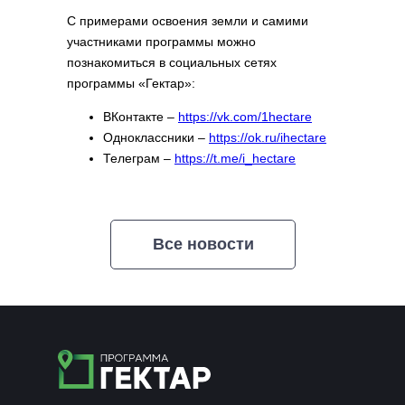
С примерами освоения земли и самими
участниками программы можно
познакомиться в социальных сетях
программы «Гектар»:
ВКонтакте –
https://vk.com/1hectare
Одноклассники –
https://ok.ru/ihectare
Телеграм –
https://t.me/i_hectare
Больше новостей о мерах поддержки
граждан и бизнеса на Дальнем Востоке и в
Арктике:
Все новости
Минвостокразвития России –
https://t.me/minvostok
Корпорация развития Дальнего
Востока и Арктики –
https://t.me/ERDCnews