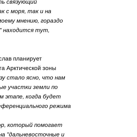
ть связующий
 с моря, так и на
моему мнению, гораздо
и" находится тут,
слав планирует
та Арктической зоны
зу стало ясно, что нам
ые участки земли по
м этапе, когда будет
референциального режима
ор, который помогает
на "дальневосточные и