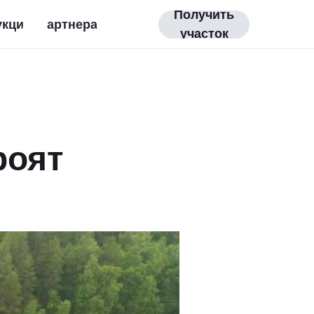
Получить
укции
Партнерам
участок
роят