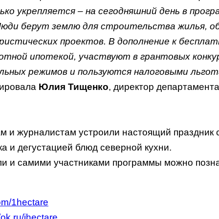
ько укрепляется – на сегодняшний день в прог
 Люди берут землю для строительства жилья, о
ристических проектов. В дополнение к бесплат
отной ипотекой, участвуют в грантовых конку
льных режимов и пользуются налоговыми льго
тировала
Юлия Тищенко
, директор департамент
м и журналистам устроили настоящий праздник с
ка и дегустацией блюд северной кухни.
и и самими участниками программы можно позн
com/1hectare
/ok.ru/ihectare