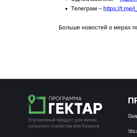
Телеграм –
https://t.me/
Больше новостей о мерах по
Минвостокразвития Ро
Корпорация развития Д
П
Под
Улучшенный продукт для жизни,
сельского хозяйства или бизнеса
Что