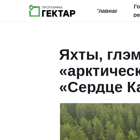
Г
Главная
р
Яхты, глэм
«арктическ
«Сердце К