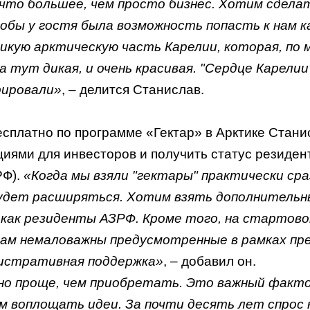
ечто большее, чем просто бизнес. Хотим сдела
бы у гостя была возможность попасть к нам как
 дикую арктическую часть Карелии, которая, по 
 тут дикая, и очень красивая. "Сердце Карели
рировали»
, – делится Станислав.
сплатно по программе «Гектар» в Арктике Стани
иями для инвесторов и получить статус резиден
РФ).
«Когда мы взяли "гектары" практически сра
будет расширяться. Хотим взять дополнительн
 как резиденты АЗРФ. Кроме того, на стартово
 нам немаловажны предусмотренные в рамках п
нистративная поддержка»
, – добавил он.
но проще, чем приобретать. Это важный факт
 воплощать идеи. За почти десять лет спрос 