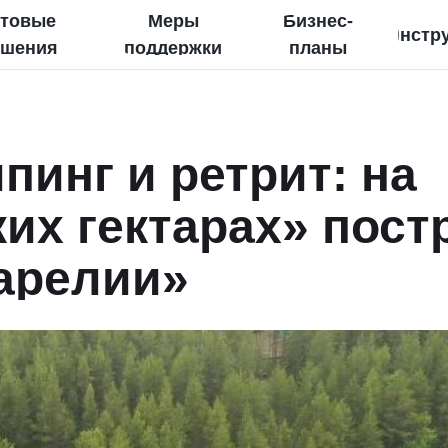
отовые
Меры
Бизнес-
Инстр
ешения
поддержки
планы
пинг и ретрит: на
их гектарах» пост
арелии»