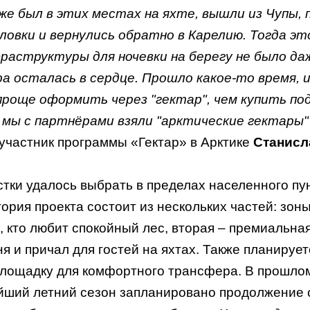
уже был в этих местах на яхте, вышли из Чупы, 
ловки и вернулись обратно в Карелию. Тогда эт
фраструктуры для ночевки на берегу не было да
ра осталась в сердце. Прошло какое-то время, и
проще оформить через "гектар", чем купить по
д мы с партнёрами взяли "арктические гектары"
 участник программы «Гектар» в Арктике
Станисл
тки удалось выбрать в пределах населенного пу
ория проекта состоит из нескольких частей: зо
х, кто любит спокойный лес, вторая – премиальная 
я и причал для гостей на яхтах. Также планируе
лощадку для комфортного трансфера. В прошлом
айший летний сезон запланировано продолжение 