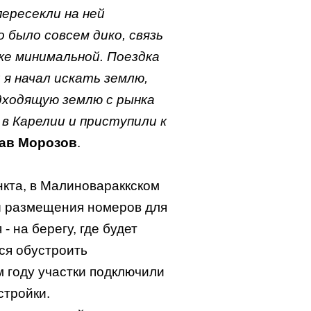
пересекли на ней
о было совсем дико, связь
же минимальной. Поездка
 я начал искать землю,
дходящую землю с рынка
 в Карелии и приступили к
ав Морозов
.
нкта, в Малиновараккском
ны размещения номеров для
- на берегу, где будет
тся обустроить
 году участки подключили
стройки.