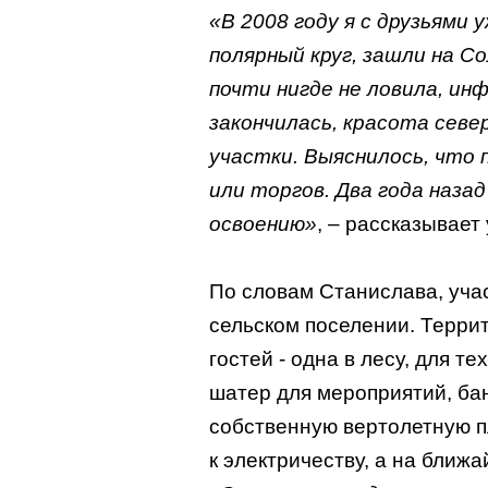
«В 2008 году я с друзьями 
полярный круг, зашли на Со
почти нигде не ловила, ин
закончилась, красота севе
участки. Выяснилось, что 
или торгов. Два года наза
освоению»
, – рассказывает
По словам Станислава, учас
сельском поселении. Террит
гостей - одна в лесу, для те
шатер для мероприятий, бан
собственную вертолетную п
к электричеству, а на ближ