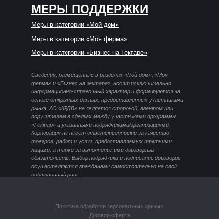
МЕРЫ ПОДДЕРЖКИ
Меры в категории «Мой дом»
Меры в категории «Моя ферма»
Меры в категории «Бизнес на Гектаре»
Сведения, размещенные в разделах «Мой дом», «Моя
ферма» и «Бизнес на гектаре», носят исключительно
информационно-справочный характер и формируются на
основе открытых данных, предоставленных участниками
рынка. АО «КРДВ» не является стороной, агентом или
поручителем в сделках между участниками программы
«Гектар» и указанными подрядчиками/организациями.
Корпорация не несет ответственности за качество
товаров, работ и услуг, предоставляемых третьими
лицами, а также за выполнение ими договорных
обязательств. Выбор подрядчика и подписание договоров
осуществляются гражданами самостоятельно на свой
собственный риск.
Политика обработки персональных данных
Договор-оферта